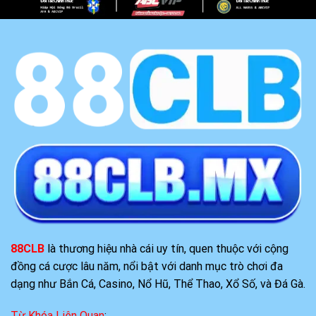
88CLB
là thương hiệu nhà cái uy tín, quen thuộc với cộng
đồng cá cược lâu năm, nổi bật với danh mục trò chơi đa
dạng như Bắn Cá, Casino, Nổ Hũ, Thể Thao, Xổ Số, và Đá Gà.
Từ Khóa Liên Quan
: